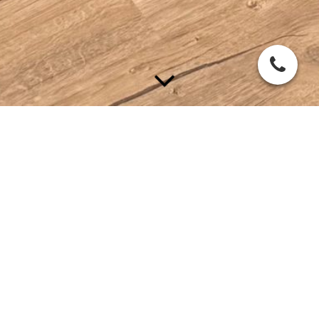
Klangschalenmassage
D
ie Klangschalen- Massage ist...
eine ganzheitliche Entspannungsmethode, die durch ihre
Einfachheit meist unterschätzt wird. Klänge & Klangfrequenzen
sprechen auf ganz natürliche Weise die tieferen Hirnregionen
an. Durch die sanften Klänge & Schwingungen der Schalen, die
sich auf den Körper übertragen, werden die Gehirnwellen so
stimuliert, dass eine tiefe Entspannung entstehen kann. Es
vermittelt ein Gefühl der Geborgenheit das es erleichtert
loszulassen & zu entspannen. Man findet leichter zu sich selbst
& in die Stille. In diesem Zustand aktiviert der Körper das